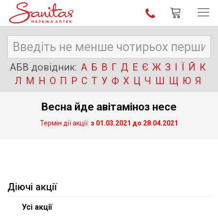
АБВ довідник:
А
Б
В
Г
Д
Е
Є
Ж
З
І
Ї
Й
К
Л
М
Н
О
П
Р
С
Т
У
Ф
Х
Ц
Ч
Ш
Щ
Ю
Я
Весна йде авітаміноз несе
Термін дії акції:
з 01.03.2021 до 28.04.2021
Діючі акції
Усі акції