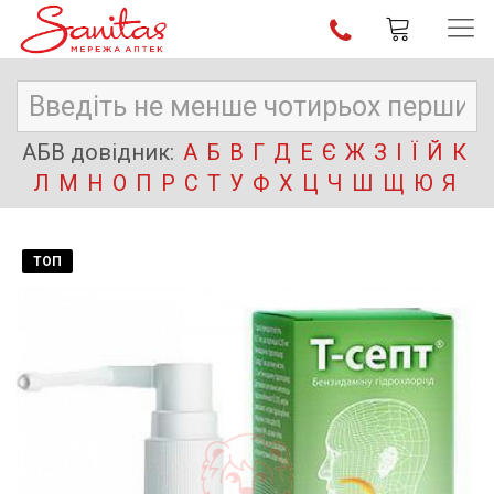
АБВ довідник:
А
Б
В
Г
Д
Е
Є
Ж
З
І
Ї
Й
К
Л
М
Н
О
П
Р
С
Т
У
Ф
Х
Ц
Ч
Ш
Щ
Ю
Я
ТОП