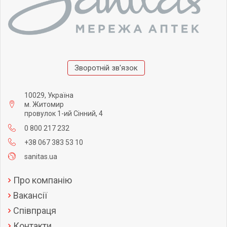
Зворотній зв'язок
10029, Україна
м. Житомир
провулок 1-ий Сінний, 4
0 800 217 232
+38 067 383 53 10
sanitas.ua
Про компанію
Вакансії
Співпраця
Контакти