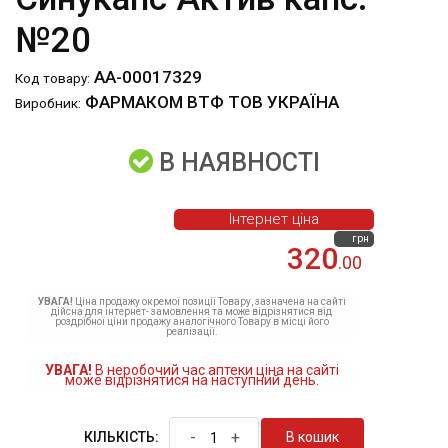
№20
АА-00017329
Код товару:
ФАРМАКОМ ВТФ ТОВ УКРАЇНА
Виробник:
В НАЯВНОСТІ
Інтернет ціна
грн
320
.00
УВАГА!
Ціна продажу окремої позиції Товару, зазначена на сайті
дійсна для інтернет- замовлення та може відрізнятися від
роздрібної ціни продажу аналогічного Товару в місці його
реалізації.
УВАГА!
В неробочий час аптеки ціна на сайті
може відрізнятися на наступний день.
-
+
В кошик
КІЛЬКІСТЬ: