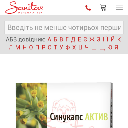
АБВ довідник:
А
Б
В
Г
Д
Е
Є
Ж
З
І
Ї
Й
К
Л
М
Н
О
П
Р
С
Т
У
Ф
Х
Ц
Ч
Ш
Щ
Ю
Я