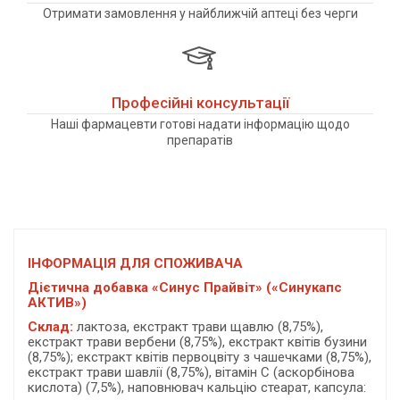
Отримати замовлення у найближчій аптеці без черги
Професійні консультації
Наші фармацевти готові надати інформацію щодо
препаратів
ІНФОРМАЦІЯ ДЛЯ СПОЖИВАЧА
Дієтична добавка «Синус Прайвіт» («Синукапс
АКТИВ»)
Склад:
лактоза,
екстракт трави щавлю (8,75%),
екстракт трави вербени (8,75%), екстракт квітів бузини
(8,75%); екстракт квітів первоцвіту з чашечками (8,75%),
екстракт трави шавлії (8,75%), вітамін С (аскорбінова
кислота) (7,5%), наповнювач кальцію стеарат, капсула: