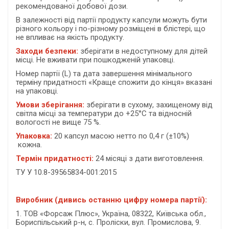
рекомендованої добової дози.
В залежності від партії продукту капсули можуть бути
різного кольору і по-різному розміщені в блістері, що
не впливає на якість продукту.
Заходи безпеки:
зберігати в недоступному для дітей
місці. Не вживати при пошкодженій упаковці.
Номер партії
(
L
)
та дата завершення мінімального
терміну придатності «Краще спожити до кінця» вказані
на упаковці.
Умови зберігання
:
зберігати в сухому, захищеному від
світла місці за температури до +25°С та відносній
вологості не вище 75 %.
Упаковка:
20 капсул масою нетто по 0,4 г
(±10%)
кожна.
Термін придатності:
24
місяці з дати виготовлення.
ТУ У 10.8-39565834-001:2015
Виробник (дивись останню цифру номера партії):
1. ТОВ «Форсаж Плюс», Україна, 08322, Київська обл.,
Бориспільський р-н, с. Проліски, вул. Промислова, 9.