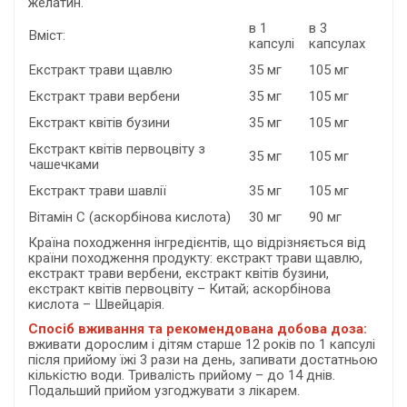
желатин.
в 1
в 3
Вміст:
капсулі
капсулах
Екстракт трави щавлю
35 мг
105 мг
Екстракт трави вербени
35 мг
105 мг
Екстракт квітів бузини
35 мг
105 мг
Екстракт квітів первоцвіту з
35 мг
105 мг
чашечками
Екстракт трави шавлії
35 мг
105 мг
Вітамін С (аскорбінова кислота)
30 мг
90 мг
Країна походження інгредієнтів, що відрізняється від
країни походження продукту: екстракт трави щавлю,
екстракт трави вербени, екстракт квітів бузини,
екстракт квітів первоцвіту – Китай; аскорбінова
кислота – Швейцарія.
Спосіб вживання та рекомендована добова доза:
вживати дорослим і дітям старше 12 років
по 1 капсулі
після прийому їжі 3 рази на день, запивати достатньою
кількістю води. Тривалість прийому – до 14 днів.
Подальший прийом узгоджувати з лікарем.