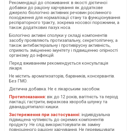
Рекомендації до споживання:
в якості дієтичної
добавки до раціону харчування як додаткове
джерело біологічно активних речовин рослинного
походження для нормалізації стану та функціонування
респіраторного тракту, зокрема носової порожнини, а
також додаткових пазух носа.
Біологічно активні сполуки у складі компонентів
засобу проявляють протизапальну, секретолітичну, а
також антибактеріальну і противірусну активність,
сприяють зміцненню імунітету і підвищенню опірності
організму до інфекцій.
Перед вживанням рекомендується консультація
лікаря.
Не містить ароматизаторів, барвників, консервантів.
Без ГМО.
Дієтична добавка. Не є лікарським засобом.
Протипоказання:
вік до 12 років, вагітність та період
лактації; гастрити, виразкова хвороба шлунку та
дванадцятипалої кишки.
Застереження при застосуванні:
індивідуальна
підвищена чутливість до окремих компонентів
продукту. Не слід використовувати як заміну
повноцінного раціону харчування. Не перевищувати