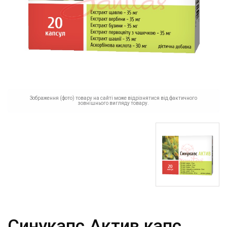
Зображення (фото) товару на сайті може відрізнятися від фактичного
зовнішнього вигляду товару.
Синукапс Актив капс.