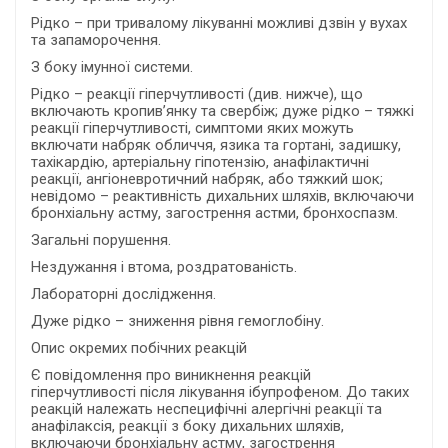
Рідко – при тривалому лікуванні можливі дзвін у вухах
та запаморочення.
З боку імунної системи.
Рідко – реакції гіперчутливості (див. нижче), що
включають кропив’янку та свербіж; дуже рідко – тяжкі
реакції гіперчутливості, симптоми яких можуть
включати набряк обличчя, язика та гортані, задишку,
тахікардію, артеріальну гіпотензію, анафілактичні
реакції, ангіоневротичний набряк, або тяжкий шок;
невідомо – реактивність дихальних шляхів, включаючи
бронхіальну астму, загострення астми, бронхоспазм.
Загальні порушення.
Нездужання і втома, роздратованість.
Лабораторні дослідження.
Дуже рідко – зниження рівня гемоглобіну.
Опис окремих побічних реакцій
Є повідомлення про виникнення реакцій
гіперчутливості після лікування ібупрофеном. До таких
реакцій належать неспецифічні алергічні реакції та
анафілаксія, реакції з боку дихальних шляхів,
включаючи бронхіальну астму, загострення