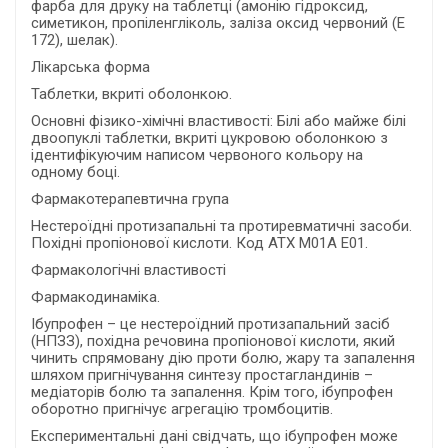
фарба для друку на таблетці (амонію гідроксид,
симетикон, пропіленгліколь, заліза оксид червоний (Е
172), шелак).
Лікарська форма
Таблетки, вкриті оболонкою.
Основні фізико-хімічні властивості: Білі або майже білі
двоопуклі таблетки, вкриті цукровою оболонкою з
ідентифікуючим написом червоного кольору на
одному боці.
Фармакотерапевтична група
Нестероїдні протизапальні та протиревматичні засоби.
Похідні пропіонової кислоти. Код АТХ М01А Е01.
Фармакологічні властивості
Фармакодинаміка.
Ібупрофен – це нестероїдний протизапальний засіб
(НПЗЗ), похідна речовина пропіонової кислоти, який
чинить спрямовану дію проти болю, жару та запалення
шляхом пригнічування синтезу простагландинів –
медіаторів болю та запалення. Крім того, ібупрофен
оборотно пригнічує агрегацію тромбоцитів.
Експериментальні дані свідчать, що ібупрофен може