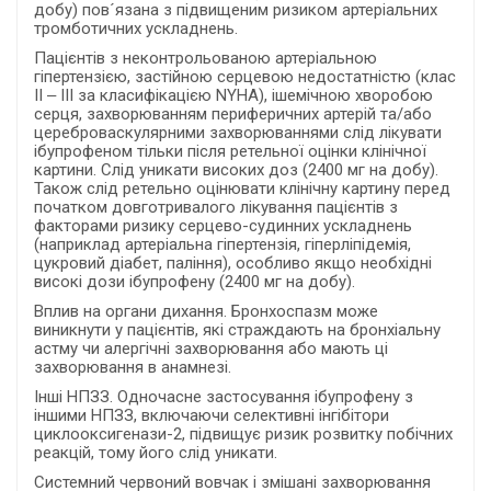
добу) пов´язана з підвищеним ризиком артеріальних
тромботичних ускладнень.
Пацієнтів з неконтрольованою артеріальною
гіпертензією, застійною серцевою недостатністю (клас
II ‒ III за класифікацією NYHA), ішемічною хворобою
серця, захворюванням периферичних артерій та/або
цереброваскулярними захворюваннями слід лікувати
ібупрофеном тільки після ретельної оцінки клінічної
картини. Слід уникати високих доз (2400 мг на добу).
Також слід ретельно оцінювати клінічну картину перед
початком довготривалого лікування пацієнтів з
факторами ризику серцево-судинних ускладнень
(наприклад артеріальна гіпертензія, гіперліпідемія,
цукровий діабет, паління), особливо якщо необхідні
високі дози ібупрофену (2400 мг на добу).
Вплив на органи дихання. Бронхоспазм може
виникнути у пацієнтів, які страждають на бронхіальну
астму чи алергічні захворювання або мають ці
захворювання в анамнезі.
Інші НПЗЗ. Одночасне застосування ібупрофену з
іншими НПЗЗ, включаючи селективні інгібітори
циклооксигенази-2, підвищує ризик розвитку побічних
реакцій, тому його слід уникати.
Системний червоний вовчак і змішані захворювання