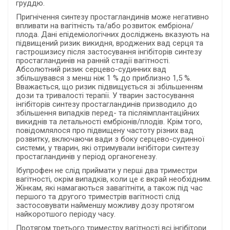
груддю.
Пригнічення синтезу простагландинів може негативно
впливати на вагітність та/або розвиток ембріона/
плода. Дані епідеміологічних досліджень вказують на
підвищений ризик викидня, вроджених вад серця та
гастрошизису після застосування інгібіторів синтезу
простагландинів на ранній стадії вагітності.
Абсолютний ризик серцево-судинних вад
збільшувався з менш ніж 1 % до приблизно 1,5 %.
Вважається, що ризик підвищується зі збільшенням
дози та тривалості терапії. У тварин застосування
інгібіторів синтезу простагландинів призводило до
збільшення випадків перед- та післяімплантаційних
викиднів та летальності ембріонів/плодів. Крім того,
повідомлялося про підвищену частоту різних вад
розвитку, включаючи вади з боку серцево-судинної
системи, у тварин, які отримували інгібітори синтезу
простагландинів у період органогенезу.
Ібупрофен не слід приймати у перші два триместри
вагітності, окрім випадків, коли це є вкрай необхідним.
Жінкам, які намагаються завагітніти, а також під час
першого та другого триместрів вагітності слід
застосовувати найменшу можливу дозу протягом
найкоротшого періоду часу.
Протягом третього триместру вагітності всі інгібітори