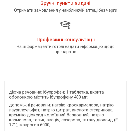
Зручні пункти видачі
Отримати замовлення у найближчій аптеці без черги
Професійні консультації
Наші фармацевти готові надати інформацію щодо
препаратів
діюча речовина: ібупрофен; 1 таблетка, вкрита
оболонкою містить ібупрофену 400 мг;
допоміжні речовини: натрію кроскармелоза, натрію
лаурилсульфат, натрію цитрат, кислота стеаринова,
кремнію діоксид колоїдний безводний, натрію
кармелоза, тальк, акація, сахароза, титану діоксид (E
171), макрогол 6000;