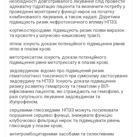
необхідності довготривалого лікування слід провести
адекватну гідратацію пацієнта та визначити потребу у
проведенні моніторингу функції нирок на початку
комбінованого лікування, а також надалі. Діуретики
підвищують ризик нефротоксичного впливу НПЗЗ;
кортикостероїдами: підвищують ризик появи виразок
та кровотеч у шлунково-кишковому тракті;
літієм: існують докази потенційного підвищення рівнів
літію в плазмі крові.
метотрексатом: існують докази потенційного
підвищення рівня метотрексату в плазмі крові;
зидовудином: відомо про підвищений ризик
гематологічної токсичності при сумісному застосуванні
зидовудину та НПЗЗ. Існують докази підвищення
ризику розвитку гемартрозу та гематоми у ВІЛ-
інфікованих пацієнтів, які страждають на гемофілію, у
разі супутнього лікування зидовудином та
ібупрофеном;
серцевими глікозидами: НПЗЗ можуть посилювати
порушення серцевої функції, знижувати функцію
клубочкової фільтрації нирок та підвищувати рівень
глікозидів у плазмі крові;
антитромбоцитарними засобами та селективним