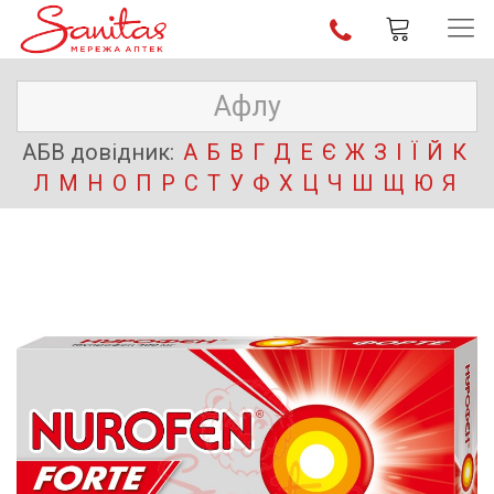
АБВ довідник:
А
Б
В
Г
Д
Е
Є
Ж
З
І
Ї
Й
К
Л
М
Н
О
П
Р
С
Т
У
Ф
Х
Ц
Ч
Ш
Щ
Ю
Я