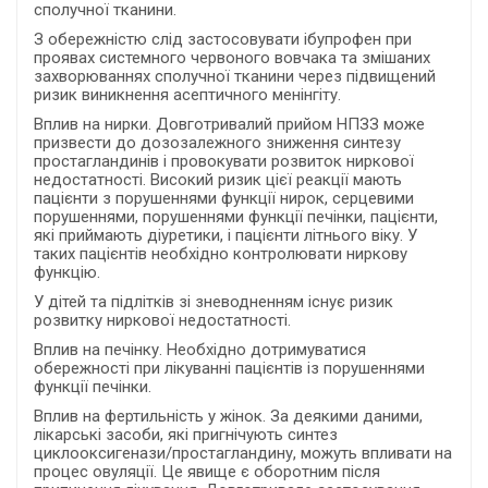
сполучної тканини.
З обережністю слід застосовувати ібупрофен при
проявах системного червоного вовчака та змішаних
захворюваннях сполучної тканини через підвищений
ризик виникнення асептичного менінгіту.
Вплив на нирки. Довготривалий прийом НПЗЗ може
призвести до дозозалежного зниження синтезу
простагландинів і провокувати розвиток ниркової
недостатності. Високий ризик цієї реакції мають
пацієнти з порушеннями функції нирок, серцевими
порушеннями, порушеннями функції печінки, пацієнти,
які приймають діуретики, і пацієнти літнього віку. У
таких пацієнтів необхідно контролювати ниркову
функцію.
У дітей та підлітків зі зневодненням існує ризик
розвитку ниркової недостатності.
Вплив на печінку. Необхідно дотримуватися
обережності при лікуванні пацієнтів із порушеннями
функції печінки.
Вплив на фертильність у жінок. За деякими даними,
лікарські засоби, які пригнічують синтез
циклооксигенази/простагландину, можуть впливати на
процес овуляції. Це явище є оборотним після