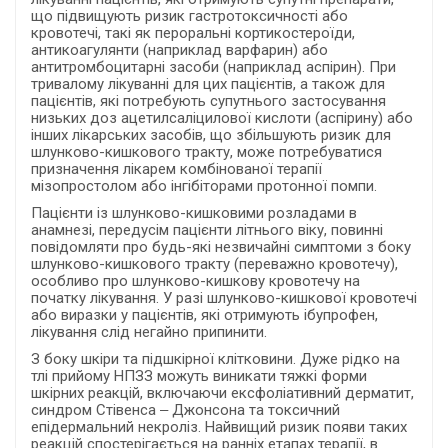
що підвищують ризик гастротоксичності або
кровотечі, такі як пероральні кортикостероїди,
антикоагулянти (наприклад варфарин) або
антитромбоцитарні засоби (наприклад аспірин). При
тривалому лікуванні для цих пацієнтів, а також для
пацієнтів, які потребують супутнього застосування
низьких доз ацетилсаліцилової кислоти (аспірину) або
інших лікарських засобів, що збільшують ризик для
шлунково-кишкового тракту, може потребуватися
призначення лікарем комбінованої терапії
мізопростолом або інгібіторами протонної помпи.
Пацієнти із шлунково-кишковими розладами в
анамнезі, передусім пацієнти літнього віку, повинні
повідомляти про будь-які незвичайні симптоми з боку
шлунково-кишкового тракту (переважно кровотечу),
особливо про шлунково-кишкову кровотечу на
початку лікування. У разі шлунково-кишкової кровотечі
або виразки у пацієнтів, які отримують ібупрофен,
лікування слід негайно припинити.
З боку шкіри та підшкірної клітковини. Дуже рідко на
тлі прийому НПЗЗ можуть виникати тяжкі форми
шкірних реакцій, включаючи ексфоліативний дерматит,
синдром Стівенса ‒ Джонсона та токсичний
епідермальний некроліз. Найвищий ризик появи таких
реакцій спостерігається на ранніх етапах терапії, в