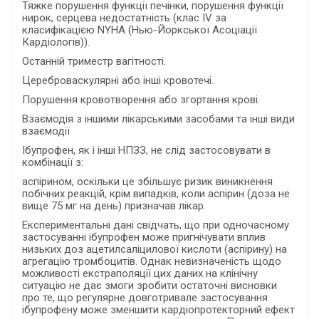
Тяжке порушення функції печінки, порушення функції
нирок, серцева недостатність (клас IV за
класифікацією NYHA (Нью-Йоркської Асоціації
Кардіологів)).
Останній триместр вагітності.
Цереброваскулярні або інші кровотечі.
Порушення кровотворення або згортання крові.
Взаємодія з іншими лікарськими засобами та інші види
взаємодії
Ібупрофен, як і інші НПЗЗ, не слід застосовувати в
комбінації з:
аспірином, оскільки це збільшує ризик виникнення
побічних реакцій, крім випадків, коли аспірин (доза не
вище 75 мг на день) призначав лікар.
Експериментальні дані свідчать, що при одночасному
застосуванні ібупрофен може пригнічувати вплив
низьких доз ацетилсаліцилової кислоти (аспірину) на
агрегацію тромбоцитів. Однак невизначеність щодо
можливості екстраполяції цих даних на клінічну
ситуацію не дає змоги зробити остаточні висновки
про те, що регулярне довготривале застосування
ібупрофену може зменшити кардіопротекторний ефект