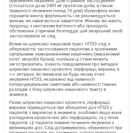
припинення лікування. Довготривале застосування
(стосується дози 2400 мг протягом доби, а також
тривалості лікування понад 10 днів) ібупрофену може
порушити жіночу фертильність і не рекомендується
жінкам, які намагаються завагітніти. Жінкам, які мають
труднощі з настанням вагітності або проходять
обстеження з причини безпліддя, цей лікарський засіб
застосовувати не слід.
Вплив на шлунково-кишковий тракт. НПЗЗ слід з
обережністю застосовувати пацієнтам з хронічними
запальними захворюваннями кишечнику (виразковий
коліт, хвороба Крона), оскільки ці стани можуть
загострюватись. Існують повідомлення про випадки
шлунково-кишкової кровотечі, перфорації, виразки, в
т.ч. летальні, які виникали на будь-якому етапі
лікування НПЗЗ, незалежно від наявності
попереджувальних симптомів або наявності тяжких
розладів з боку шлунково-кишкового тракту в
анамнезі.
Ризик шлунково-кишкової кровотечі, перфорації,
виразки підвищується при збільшенні доз НПЗЗ у
пацієнтів з виразкою в анамнезі, особливо якщо вона
ускладнена кровотечею або перфорацією, та у літніх
пацієнтів. Ці пацієнти повинні починати лікування з
мінімальних доз. Слід дотримуватись обережності при
лікуванні пацієнтів, які отримують супутні препарати,