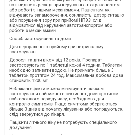
на швидкість реакції при керуванні автотранспортом
або роботі з іншими механізмами. Пацієнтам, які
відчувають запаморочення, сонливість, дезорієнтацію
або порушення зору при прийомі НПЗЗ, слід
відмовитися від керування автотранспортом або
роботи з механізмами.
Спосіб застосування та дози
Для перорального прийому при нетривалому
застосуванні.
Дорослі та діти віком від 12 років. Препарат
застосовують по 1 таблетці кожні 4 години. Таблетки
необхідно запивати водою. Не приймати більше 3
таблеток протягом 24 год. Максимальна добова доза
становить 1200 мг.
Небажані ефекти можна мінімізувати шляхом
застосування найнижчої ефективної дози протягом
найкоротшого періоду часу, необхідного для
контролю симптомів. Якщо симптоми зберігаються
більше 3 днів від початку лікування або погіршуються,
слід звернутися до лікаря.
Пацієнти літнього віку не потребують спеціального
дозування.