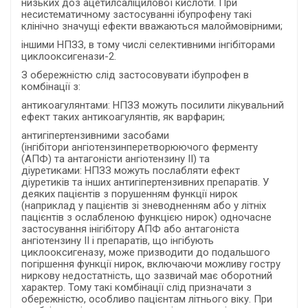
низьких доз ацетилсаліцилової кислоти. При
несистематичному застосуванні ібупрофену такі
клінічно значущі ефекти вважаються малоймовірними;
іншими НПЗЗ, в тому числі селективними інгібіторами
циклооксигенази-2.
З обережністю слід застосовувати ібупрофен в
комбінації з:
антикоагулянтами: НПЗЗ можуть посилити лікувальний
ефект таких антикоагулянтів, як варфарин;
антигіпертензивними засобами
(інгібітори ангіотензинперетворюючого ферменту
(АПФ) та антагоністи ангіотензину II) та
діуретиками: НПЗЗ можуть послабляти ефект
діуретиків та інших антигіпертензивних препаратів. У
деяких пацієнтів з порушенням функції нирок
(наприклад у пацієнтів зі зневодненням або у літніх
пацієнтів з ослабленою функцією нирок) одночасне
застосування інігібітору АПФ або антагоніста
ангіотензину ІІ і препаратів, що інгібують
циклооксигеназу, може призводити до подальшого
погіршення функції нирок, включаючи можливу гостру
ниркову недостатність, що зазвичай має оборотний
характер. Тому такі комбінації слід призначати з
обережністю, особливо пацієнтам літнього віку. При