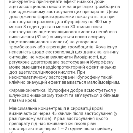
конкурентно пригнічувати ефект низької дози
ацетилсаліцилової кислоти на агрегацію тромбоцитів
при одночасному застосуванні цих препаратів. Деякі
дослідження фармакодинаміки показують, що при
застосуванні разових доз ібупрофену по 400 мг у
межах 8 годин до та в межах 30 хвилин після
застосування ацетилсаліцилової кислоти негайного
вивільнення (81 мг) знижується вплив аспірину
(ацетилсаліцилової кислоти) на утворення
тромбоксану або агрегацію тромбоцитів. Хоча існує
непевність щодо екстраполяції цих даних на клінічну
ситуацію, не можна виключити ймовірності, що
регулярне довготривале застосування ібупрофену
може зменшити кардіопротекторний ефект низьких
доз ацетилсаліцилової кислоти. При
несистематичному застосуванні ібупрофену такий
клінічно значущий ефект вважається малоймовірним.
Фармакокінетика. Ібупрофен добре всмоктується у
шлунково-кишковому тракті та зв’язується з білками
плазми крові.
Максимальна концентрація в сироватці крові
визначається через 45 хвилин після застосування (у
разі прийому натще). У разі застосування цього
препарату під час вживання їжі пікові рівні
спостерігаються через 1 ‒ 2 години після прийому.