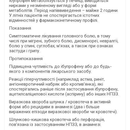
Ібупрофен метаболізується у печінці, виводиться
нирками у незміненому вигляді або у формі
метаболітів. Період напіввиведення – майже 2 години.
У літніх пацієнтів не спостерігається істотних
відмінностей у фармакокінетичному профілі.
Показання
Симптоматичне лікування головного болю, в тому
числі при мігрені, зубного болю, дисменореї, невралгії,
болю у спині, суглобах, м’язах, а також при ознаках
застуди і грипу.
Протипоказання
Підвищена чутливість до ібупрофену або до будь-
якого з компонентів лікарського засобу.
Реакції гіперчутливості (наприклад астма, риніт,
ангіоневротичний набряк або кропив’янка), які
спостерігались раніше після застосування ібупрофену,
ацетилсаліцилової кислоти (аспірину) або інших НПЗЗ.
Виразкова хвороба шлунка / кровотеча в активній
формі або рецидиви в анамнезі (два і більше
виражених епізоди виразкової хвороби чи кровотечі).
Шлунково-кишкова кровотеча або перфорація,
пов’язана із застосуванням НПЗЗ, в анамнезі.