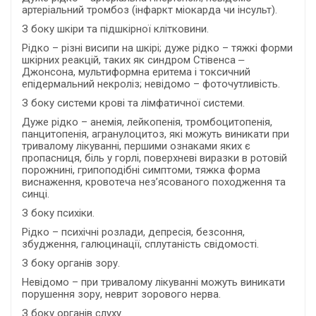
артеріальний тромбоз (інфаркт міокарда чи інсульт).
З боку шкіри та підшкірної клітковини.
Рідко – різні висипи на шкірі; дуже рідко – тяжкі форми
шкірних реакцій, таких як синдром Стівенса ‒
Джонсона, мультиформна еритема і токсичний
епідермальний некроліз; невідомо – фоточутливість.
З боку системи крові та лімфатичної системи.
Дуже рідко – анемія, лейкопенія, тромбоцитопенія,
панцитопенія, агранулоцитоз, які можуть виникати при
тривалому лікуванні, першими ознаками яких є
пропасниця, біль у горлі, поверхневі виразки в ротовій
порожнині, грипоподібні симптоми, тяжка форма
виснаження, кровотеча нез’ясованого походження та
синці.
З боку психіки.
Рідко – психічні розлади, депресія, безсоння,
збудження, галюцинації, сплутаність свідомості.
З боку органів зору.
Невідомо – при тривалому лікуванні можуть виникати
порушення зору, неврит зорового нерва.
З боку органів слуху.