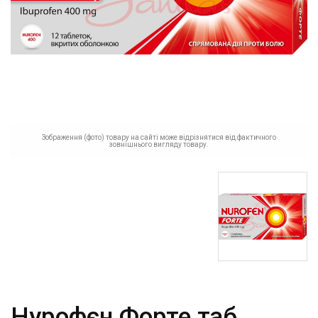
Зображення (фото) товару на сайті може відрізнятися від фактичного
зовнішнього вигляду товару.
Нурофєн Форте таб.