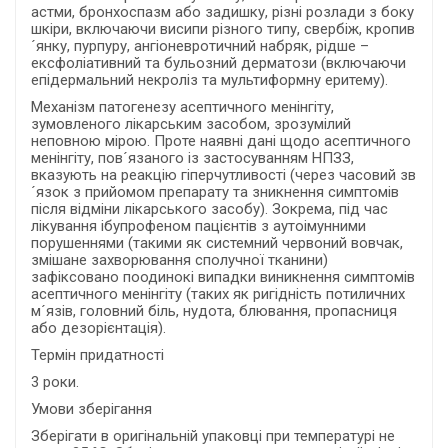
астми, бронхоспазм або задишку, різні розлади з боку
шкіри, включаючи висипи різного типу, свербіж, кропив
´янку, пурпуру, ангіоневротичний набряк, рідше –
ексфоліативний та бульозний дерматози (включаючи
епідермальний некроліз та мультиформну еритему).
Механізм патогенезу асептичного менінгіту,
зумовленого лікарським засобом, зрозумілий
неповною мірою. Проте наявні дані щодо асептичного
менінгіту, пов´язаного із застосуванням НПЗЗ,
вказують на реакцію гіперчутливості (через часовий зв
´язок з прийомом препарату та зникнення симптомів
після відміни лікарського засобу). Зокрема, під час
лікування ібупрофеном пацієнтів з аутоімунними
порушеннями (такими як системний червоний вовчак,
змішане захворювання сполучної тканини)
зафіксовано поодинокі випадки виникнення симптомів
асептичного менінгіту (таких як ригідність потиличних
м´язів, головний біль, нудота, блювання, пропасниця
або дезорієнтація).
Термін придатності
3 роки.
Умови зберігання
Зберігати в оригінальній упаковці при температурі не