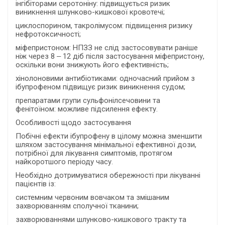
інгібіторами серотоніну: підвищується ризик
виникнення шлунково-кишкової кровотечі;
циклоспорином, такролімусом: підвищення ризику
нефротоксичності;
міфепристоном: НПЗЗ не слід застосовувати раніше
ніж через 8 ‒ 12 діб після застосування міфепристону,
оскільки вони знижують його ефективність;
хінолоновими антибіотиками: одночасний прийом з
ібупрофеном підвищує ризик виникнення судом;
препаратами групи сульфонілсечовини та
фенітоїном: можливе підсилення ефекту.
Особливості щодо застосування
Побічні ефекти ібупрофену в цілому можна зменшити
шляхом застосування мінімальної ефективної дози,
потрібної для лікування симптомів, протягом
найкоротшого періоду часу.
Необхідно дотримуватися обережності при лікуванні
пацієнтів із:
системним червоним вовчаком та змішаним
захворюванням сполучної тканини;
захворюваннями шлунково-кишкового тракту та