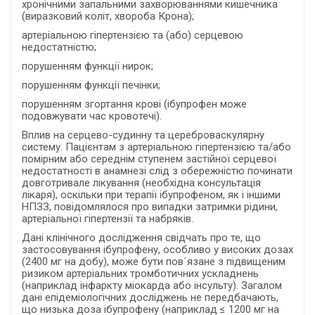
хронічними запальними захворюваннями кишечника
(виразковий коліт, хвороба Крона);
артеріальною гіпертензією та (або) серцевою
недостатністю;
порушенням функції нирок;
порушенням функції печінки;
порушенням згортання крові (ібупрофен може
подовжувати час кровотечі).
Вплив на серцево-судинну та цереброваскулярну
систему. Пацієнтам з артеріальною гіпертензією та/або
помірним або середнім ступенем застійної серцевої
недостатності в анамнезі слід з обережністю починати
довготривале лікування (необхідна консультація
лікаря), оскільки при терапії ібупрофеном, як і іншими
НПЗЗ, повідомлялося про випадки затримки рідини,
артеріальної гіпертензії та набряків.
Дані клінічного дослідження свідчать про те, що
застосовування ібупрофену, особливо у високих дозах
(2400 мг на добу), може бути пов´язане з підвищеним
ризиком артеріальних тромботичних ускладнень
(наприклад інфаркту міокарда або інсульту). Загалом
дані епідеміологічних досліджень не передбачають,
що низька доза ібупрофену (наприклад ≤ 1200 мг на