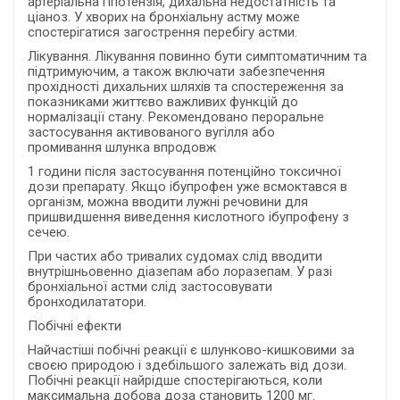
артеріальна гіпотензія, дихальна недостатність та
ціаноз. У хворих на бронхіальну астму може
спостерігатися загострення перебігу астми.
Лікування. Лікування повинно бути симптоматичним та
підтримуючим, а також включати забезпечення
прохідності дихальних шляхів та спостереження за
показниками життєво важливих функцій до
нормалізації стану. Рекомендовано пероральне
застосування активованого вугілля або
промивання шлунка впродовж
1 години після застосування потенційно токсичної
дози препарату. Якщо ібупрофен уже всмоктався в
організм, можна вводити лужні речовини для
пришвидшення виведення кислотного ібупрофену з
сечею.
При частих або тривалих судомах слід вводити
внутрішньовенно діазепам або лоразепам. У разі
бронхіальної астми слід застосовувати
бронходилататори.
Побічні ефекти
Найчастіші побічні реакції є шлунково-кишковими за
своєю природою і здебільшого залежать від дози.
Побічні реакції найрідше спостерігаються, коли
максимальна добова доза становить 1200 мг.