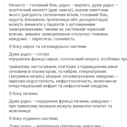
Нечасто – головний біль; рідко – вертиго; дуже рідко –
асептичний менінгіт (див. нижче), окремі симптоми
якого (ригідність потиличних м’язів, головний біль,
нудота, блювання, пропасниця або дезорієнтація)
можуть виникати у пацієнтів з аутоімунними
захворюваннями, такими як системний червоний
вовчак, змішане захворювання сполучної тканини;
невідомо – парестезії, сонливість.
З боку нирок та сечовидільної системи.
Дуже рідко – гостре
порушення функції нирок, сосочковий некроз, особливо пр
тривалому застосуванні, пов’язані з підвищенням рівня
сечовини в плазмі крові, та набряк, гіпернатріємія
(затримка натрію), мізерне сечовипускання; невідомо –
ниркова недостатність, нефротоксичність, включаючи
інтерстиціальний нефрит та нефротичний синдром.
З боку печінки.
Дуже рідко – порушення функції печінки; невідомо –
при тривалому лікуванні можуть виникати гепатит та
жовтяниця.
З боку судинної системи.
Дуже рідко – артеріальна гіпертензія; невідомо –