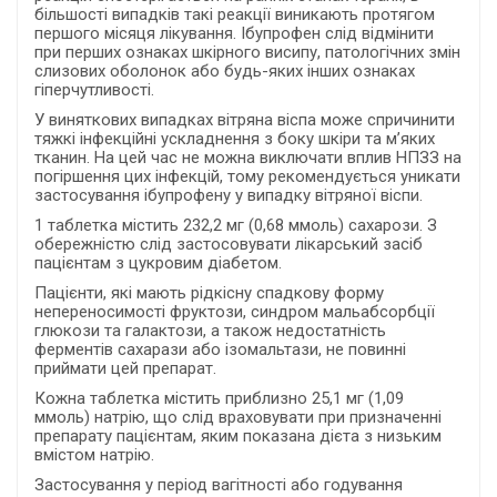
більшості випадків такі реакції виникають протягом
першого місяця лікування. Ібупрофен слід відмінити
при перших ознаках шкірного висипу, патологічних змін
слизових оболонок або будь-яких інших ознаках
гіперчутливості.
У виняткових випадках вітряна віспа може спричинити
тяжкі інфекційні ускладнення з боку шкіри та м’яких
тканин. На цей час не можна виключати вплив НПЗЗ на
погіршення цих інфекцій, тому рекомендується уникати
застосування ібупрофену у випадку вітряної віспи.
1 таблетка містить 232,2 мг (0,68 ммоль) сахарози. З
обережністю слід застосовувати лікарський засіб
пацієнтам з цукровим діабетом.
Пацієнти, які мають рідкісну спадкову форму
непереносимості фруктози, синдром мальабсорбції
глюкози та галактози, а також недостатність
ферментів сахарази або ізомальтази, не повинні
приймати цей препарат.
Кожна таблетка містить приблизно 25,1 мг (1,09
ммоль) натрію, що слід враховувати при призначенні
препарату пацієнтам, яким показана дієта з низьким
вмістом натрію.
Застосування у період вагітності або годування