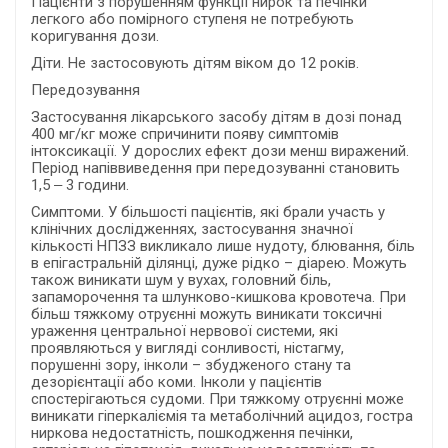
Пацієнти з порушенням функції нирок та печінки
легкого або помірного ступеня не потребують
коригування дози.
Діти. Не застосовують дітям віком до 12 років.
Передозування
Застосування лікарського засобу дітям в дозі понад
400 мг/кг може спричинити появу симптомів
інтоксикації. У дорослих ефект дози менш виражений.
Період напіввиведення при передозуванні становить
1,5 ‒ 3 години.
Симптоми. У більшості пацієнтів, які брали участь у
клінічних дослідженнях, застосування значної
кількості НПЗЗ викликало лише нудоту, блювання, біль
в епігастральній ділянці, дуже рідко – діарею. Можуть
також виникати шум у вухах, головний біль,
запаморочення та шлунково-кишкова кровотеча. При
більш тяжкому отруєнні можуть виникати токсичні
ураження центральної нервової системи, які
проявляються у вигляді сонливості, ністагму,
порушенні зору, інколи – збудженого стану та
дезорієнтації або коми. Інколи у пацієнтів
спостерігаються судоми. При тяжкому отруєнні може
виникати гіперкаліємія та метаболічний ацидоз, гостра
ниркова недостатність, пошкодження печінки,