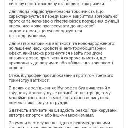
синтезу простагландину становлять такі ризики:
для плода: кардіопульмонарна токсичність (що
характеризується передчасним закриттям артеріальної
протоки та легеневою гіпертензією); порушення функції
нирок, яке може прогресувати до ниркової
недостатності, що супроводжується
олігогідрамніоном;
для матері наприкінці вагітності та новонародженого:
збільшення часу кровотечі, антитромбоцитарний
ефект, який може розвинутися навіть при дуже
низьких дозах; пригнічення скорочень матки, що
призводить до затримки або збільшення тривалості
пологів.
Отже, ібупрофен протипоказаний протягом третього
триместру вагітності.
В деяких дослідженнях ібупрофен був виявлений у
грудному молоці у дуже низькій концентрації, тому
малоймовірно, що він може негативно вплинути на
немовля, яке годують груддю.
Здатність впливати на швидкість реакції при керуванні
автотранспортом або іншими механізмами.
За умови застосування згідно з рекомендованими
дозами та тривалістю лікування препарат не впливає