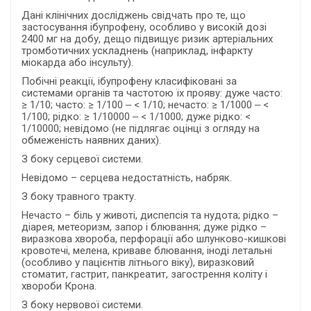
Дані клінічних досліджень свідчать про те, що
застосування ібупрофену, особливо у високій дозі
2400 мг на добу, дещо підвищує ризик артеріальних
тромботичних ускладнень (наприклад, інфаркту
міокарда або інсульту).
Побічні реакції, ібупрофену класифіковані за
системами органів та частотою їх прояву: дуже часто:
≥ 1/10; часто: ≥ 1/100 ‒ < 1/10; нечасто: ≥ 1/1000 ‒ <
1/100; рідко: ≥ 1/10000 ‒ < 1/1000; дуже рідко: <
1/10000; невідомо (не підлягає оцінці з огляду на
обмеженість наявних даних).
З боку серцевої системи.
Невідомо – серцева недостатність, набряк.
З боку травного тракту.
Нечасто – біль у животі, диспепсія та нудота; рідко –
діарея, метеоризм, запор і блювання; дуже рідко –
виразкова хвороба, перфорації або шлунково-кишкові
кровотечі, мелена, криваве блювання, іноді летальні
(особливо у пацієнтів літнього віку), виразковий
стоматит, гастрит, панкреатит, загострення коліту і
хвороби Крона.
З боку нервової системи.