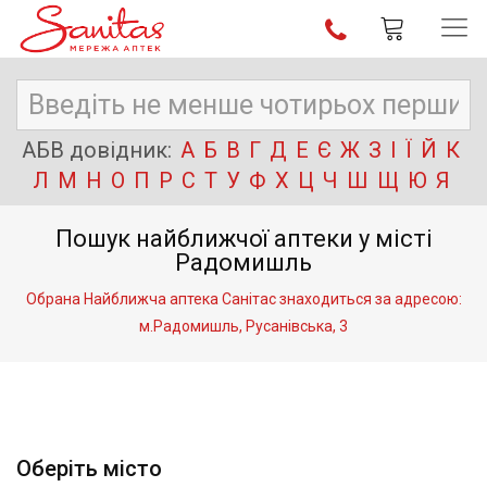
АБВ довідник:
А
Б
В
Г
Д
Е
Є
Ж
З
І
Ї
Й
К
Л
М
Н
О
П
Р
С
Т
У
Ф
Х
Ц
Ч
Ш
Щ
Ю
Я
Пошук найближчої аптеки у місті
Радомишль
Обрана Найближча аптека Санітас знаходиться за адресою:
м.Радомишль, Русанівська, 3
Оберіть місто