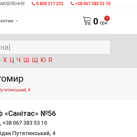
АМОВЛЕННЯ
0 800 217 232
+38 067 383 53 10
0
0
ієнтам
грн
Ф
Х
Ц
Ч
Ш
Щ
Ю
Я
томир
утятинський, 4
 «Санітас» №56
, +38 067 383 53 10
дан Путятинський, 4