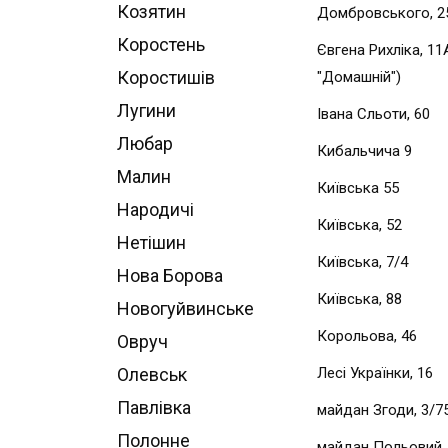
Козятин
Домбровського, 2
Коростень
Євгена Рихліка, 1
Коростишів
"Домашній")
Лугини
Івана Сльоти, 60
Любар
Кибальчича 9
Малин
Київська 55
Народичі
Київська, 52
Нетішин
Київська, 7/4
Нова Борова
Київська, 88
Новогуйвинське
Корольова, 46
Овруч
Олевськ
Лесі Українки, 16
Павлівка
майдан Згоди, 3/7
Полонне
майдан Польовий, 