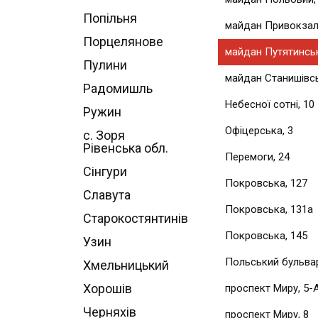
Попільня
майдан Привокзал
Порцелянове
майдан Путятинськ
Пулини
майдан Станишівсь
Радомишль
Небесної сотні, 10
Ружин
Офіцерська, 3
с. Зоря
Рівенська обл.
Перемоги, 24
Сінгури
Покровська, 127
Славута
Покровська, 131а
Старокостянтинів
Покровська, 145
Узин
Польський бульвар
Хмельницький
Хорошів
проспект Миру, 5-
Черняхів
проспект Миру, 8