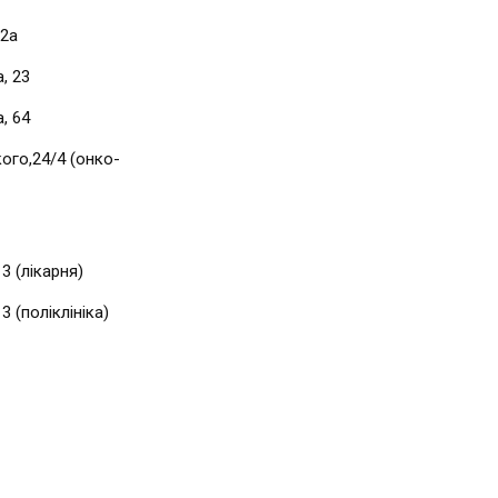
 2а
, 23
, 64
ого,24/4 (онко-
3 (лікарня)
3 (поліклініка)