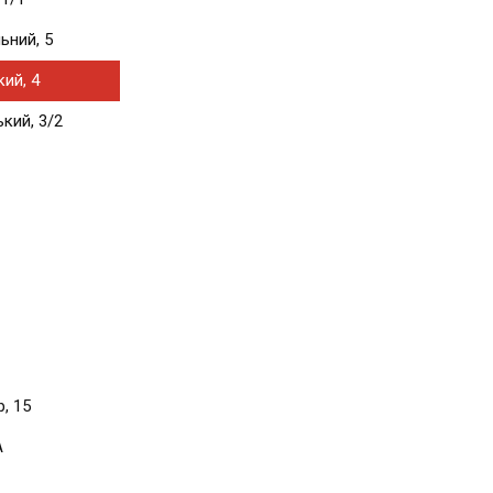
ьний, 5
ий, 4
кий, 3/2
, 15
А