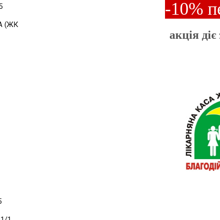
-10% п
5
1А (ЖК
акція діє
5
1/1