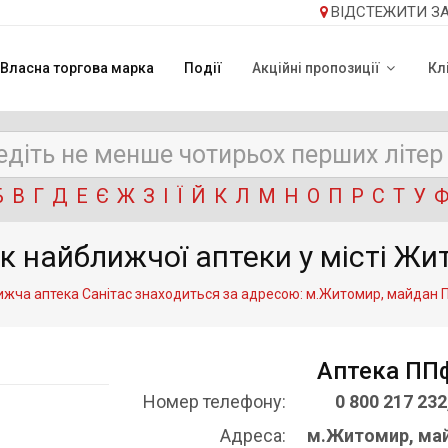
ВІДСТЕЖИТИ З
Власна торгова марка
Події
Акційні пропозиції
Кл
Б
В
Г
Д
Е
Є
Ж
З
І
Ї
Й
К
Л
М
Н
О
П
Р
С
Т
У
к найближчої аптеки у місті Жи
жча аптека Санітас знаходиться за адресою: м.Житомир, майдан П
Аптека ППф
Номер телефону:
0 800 217 232
Адреса:
м.Житомир, май