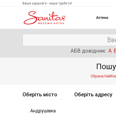
Ваше здоров'я - наша турбота!
Аптеки
АБВ довідник:
А
Пошу
Обрана Найбли
Оберіть місто
Оберіть адресу
Андрушівка