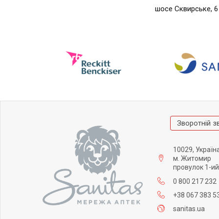
шосе Сквирське, 6
Зворотній з
10029, Україн
м. Житомир
провулок 1-ий
0 800 217 232
+38 067 383 5
sanitas.ua