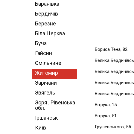
Баранівка
Бердичів
Березне
Біла Церква
Буча
Бориса Тена, 82
Гайсин
Велика Бердичівсь
Ємільчине
Велика Бердичівсь
Житомир
Зарічани
Велика Бердичівсь
Звягель
Велика Бердичівсь
Зоря , Рівенська
Вітрука, 15
обл.
Вітрука, 51
Іршанськ
Грушевського, 5А
Київ